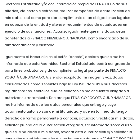
Sectorial Estatutaria y/o con información propia de FENALCO, o de sus
aliados, vía correo electrónico, realizar campañas de actualización de
mis datos, así como para dar cumplimiento a las obligaciones legales
en cabeza de la entidad y atender requerimientos de autoridades en
ejercicio de sus funciones. Autorizo igualmente que mis datos sean
transferidos a FENALCO PRESIDENCIA NACIONAL como encargado de su
almacenamiento y custodia.
Igualmente al hacer clic en el botón “acepto”, declaro que se me ha
informado que esta Asamblea Sectorial Estatutaria podrá ser grabada
para fines probatorios y de cumplimiento legal por parte de FENALCO
BOGOTÁ CUNDINAMARCA, siendo recopilada mi imagen y voz, datos
considerados como sensibles bajo la Ley 1581 de 2012 y sus decretos
reglamentarios, sobre los cuales conozco no me encuentro obligado a
autorizar su tratamiento. Declaro que FENALCO BOGOTÁ CUNDINAMARCA
me ha informado que los datos personales que entrego y cuyo
tratamiento autorizo son de mi titularidad, y que en tal medida tengo
derecho de forma permanente a conocer, actualizar, rectificar mis datos,
solicitar prueba de la autorización otorgada, ser informado sobre el uso
que se le ha dado a mis datos, revocar esta autorización y/o solicitar la
supresión de mi información de las bases de datos de FENALCO BOGOTÁ